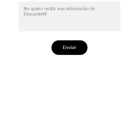
Enviar
EducandoW
Desarrollo de software educativo a medida.
INNOVACIÓN
info@educandow.com.ar